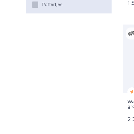
1 
Poffertjes
Wa
gr
2 