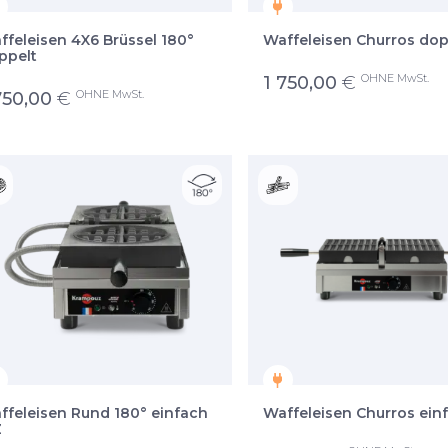
ffeleisen 4X6 Brüssel 180°
Waffeleisen Churros dop
ppelt
OHNE MwSt.
1 750,00
€
OHNE MwSt.
750,00
€
ffeleisen Rund 180° einfach
Waffeleisen Churros ein
Z