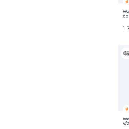
Wa
do
1 
Wa
V/