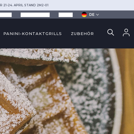
R 21-24. APRIL STAND 2M2-01
DE
ezepte
Dienstleistungen
Kontakt
PANINI-KONTAKTGRILLS
ZUBEHÖR