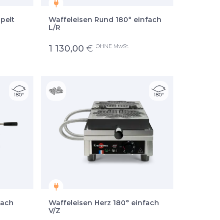
pelt
Waffeleisen Rund 180° einfach
L/R
OHNE MwSt.
1 130,00
€
fach
Waffeleisen Herz 180° einfach
V/Z