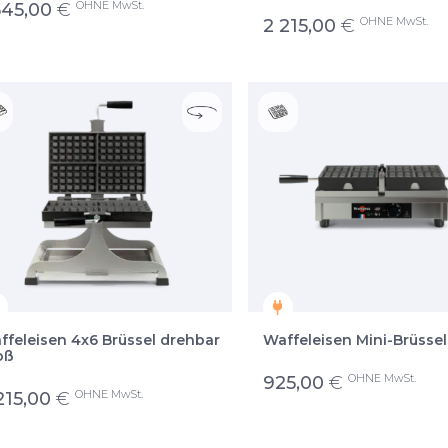
OHNE MwSt.
545,00
€
OHNE MwSt.
2 215,00
€
ffeleisen 4x6 Brüssel drehbar
Waffeleisen Mini-Brüssel
oß
OHNE MwSt.
925,00
€
OHNE MwSt.
215,00
€