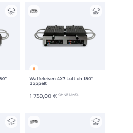
180°
Waffeleisen 4X7 Lüttich 180°
doppelt
OHNE MwSt.
1 750,00
€