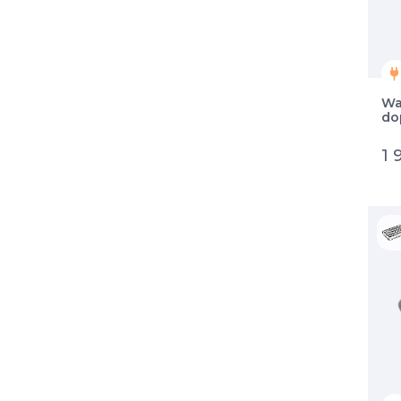
Wa
do
1 