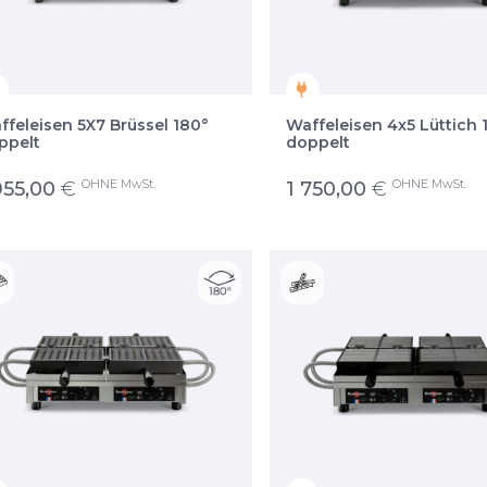
ffeleisen 5X7 Brüssel 180°
Waffeleisen 4x5 Lüttich 
ppelt
doppelt
OHNE MwSt.
OHNE MwSt.
955,00
€
1 750,00
€