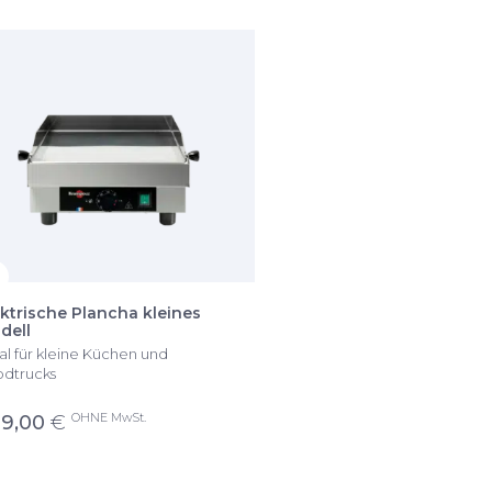
ektrische Plancha kleines
dell
al für kleine Küchen und
dtrucks
OHNE MwSt.
9,00
€