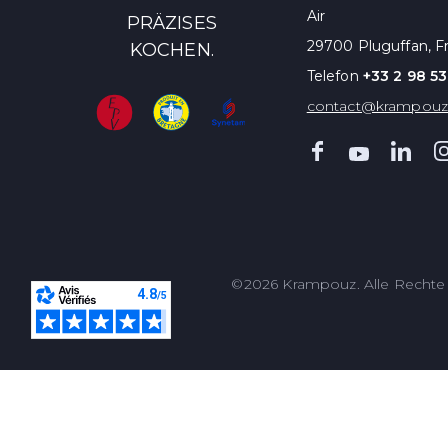
Air
PRÄZISES
29700 Pluguffan, F
KOCHEN.
Telefon
+33 2 98 53
contact@krampou
©2026 Krampouz. Alle Rechte 