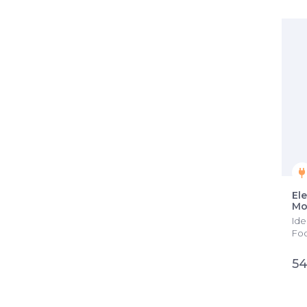
El
Mo
Ide
Foo
54