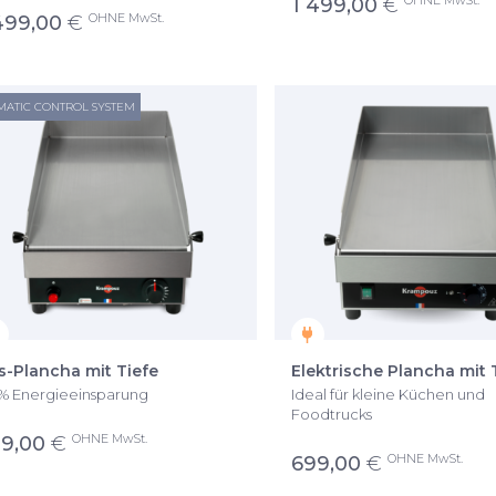
OHNE MwSt.
1 499,00
€
OHNE MwSt.
499,00
€
MATIC CONTROL SYSTEM
s-Plancha mit Tiefe
Elektrische Plancha mit 
% Energieeinsparung
Ideal für kleine Küchen und
Foodtrucks
OHNE MwSt.
9,00
€
OHNE MwSt.
699,00
€