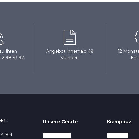
zu Ihren
Angebot innerhalb 48
12 Monate
 2 98 53 92
Stunden.
Ersa
.
er :
Unsere Geräte
Krampouz
ZA Bel
Crêpegeräte
Nächsten