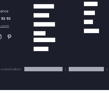
Messen
Waffeleisen
rance
Marke
Planchas
 92 92
Tipps
Warmhalten
z.com
Rezepte
Panini-
Kontaktgrills
Zubehör
vorbehalten.
Datenschutzerklärung
Rechtliche Hinweise