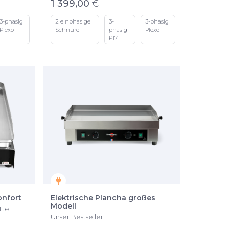
1 399,00
€
3-phasig
2 einphasige
3-
3-phasig
Plexo
Schnüre
phasig
Plexo
P17
onfort
Elektrische Plancha großes
Modell
tte
Unser Bestseller!