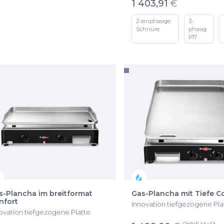
1 403,91
€
2 einphasige
3-
Schnüre
phasig
P17
s-Plancha im breitformat
Gas-Plancha mit Tiefe C
nfort
Innovation tiefgezogene Pla
ovation tiefgezogene Platte