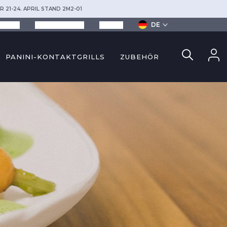
R 21-24. APRIL STAND 2M2-01
DE
ezepte
Dienstleistungen
Kontakt
PANINI-KONTAKTGRILLS
ZUBEHÖR