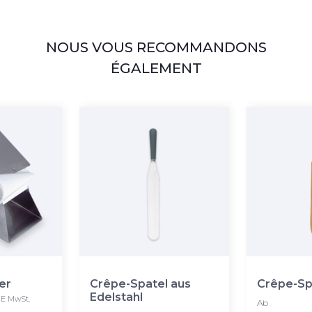
NOUS VOUS RECOMMANDONS
ÉGALEMENT
er
Crêpe-Spatel aus
Crêpe-Sp
Edelstahl
E MwSt.
Ab