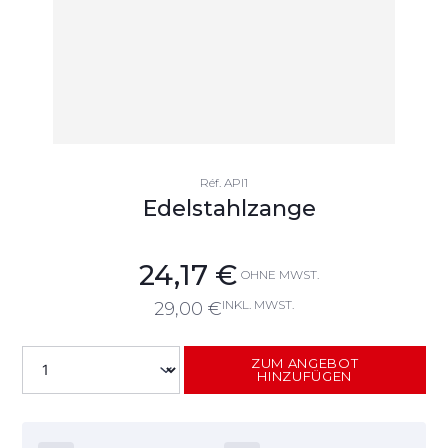
Réf.
API1
Edelstahlzange
24,17
€
OHNE MWST.
INKL. MWST.
29,00
€
ZUM ANGEBOT
HINZUFÜGEN