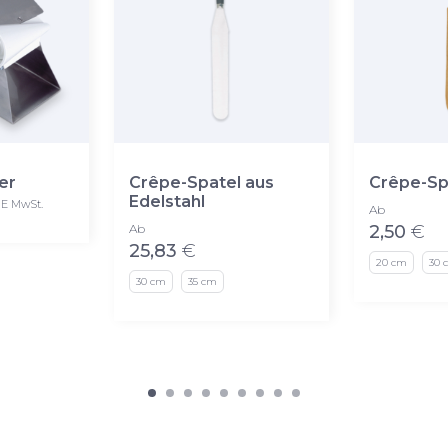
er
Crêpe-Spatel aus
Crêpe-Sp
Edelstahl
E MwSt.
Ab
Ab
2,50
€
25,83
€
20 cm
30 
30 cm
35 cm