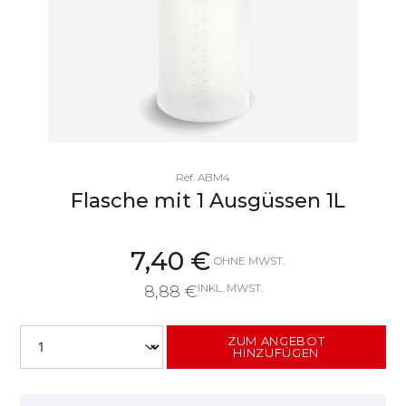
Réf.
ABM4
Flasche mit 1 Ausgüssen 1L
7,40
€
OHNE MWST.
INKL. MWST.
8,88
€
ZUM ANGEBOT
HINZUFÜGEN