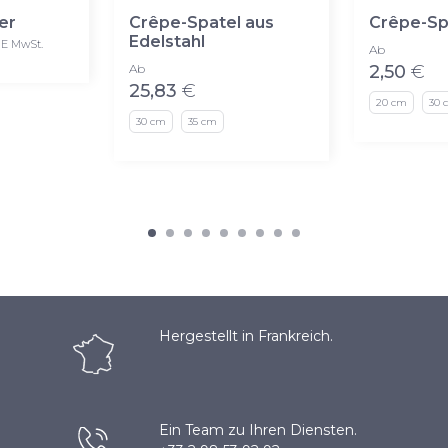
er
Crêpe-Spatel aus
Crêpe-Sp
Edelstahl
E MwSt.
Ab
Ab
2,50
€
25,83
€
20 cm
30 
30 cm
35 cm
Hergestellt in Frankreich.
Ein Team zu Ihren Diensten.