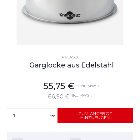
Réf.
ACC1
Garglocke aus Edelstahl
55,75
€
OHNE MWST.
INKL. MWST.
66,90
€
ZUM ANGEBOT
HINZUFÜGEN