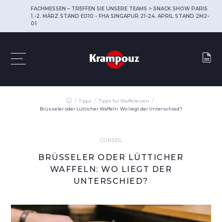
FACHMESSEN – TREFFEN SIE UNSERE TEAMS > SNACK SHOW PARIS
1.-2. MÄRZ STAND E010 • FHA SINGAPUR 21-24. APRIL STAND 2M2-
01
Tipps
Tipps für Waffeleisen
Brüsseler oder Lütticher Waffeln: Wo liegt der Unterschied?
CONSEIL
BRÜSSELER ODER LÜTTICHER
WAFFELN: WO LIEGT DER
UNTERSCHIED?