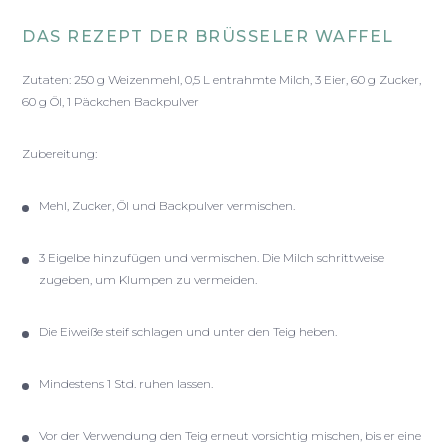
DAS REZEPT DER BRÜSSELER WAFFEL
Zutaten: 250 g Weizenmehl, 0,5 L entrahmte Milch, 3 Eier, 60 g Zucker,
60 g Öl, 1 Päckchen Backpulver
Zubereitung:
Mehl, Zucker, Öl und Backpulver vermischen.
3 Eigelbe hinzufügen und vermischen. Die Milch schrittweise
zugeben, um Klumpen zu vermeiden.
Die Eiweiße steif schlagen und unter den Teig heben.
Mindestens 1 Std. ruhen lassen.
Vor der Verwendung den Teig erneut vorsichtig mischen, bis er eine