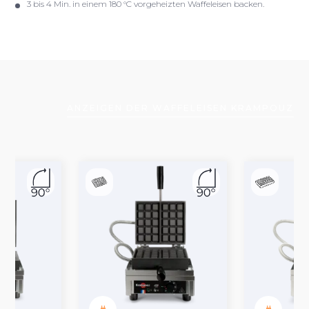
3 bis 4 Min. in einem 180 °C vorgeheizten Waffeleisen backen.
ANZEIGEN DER WAFFELEISEN KRAMPOUZ