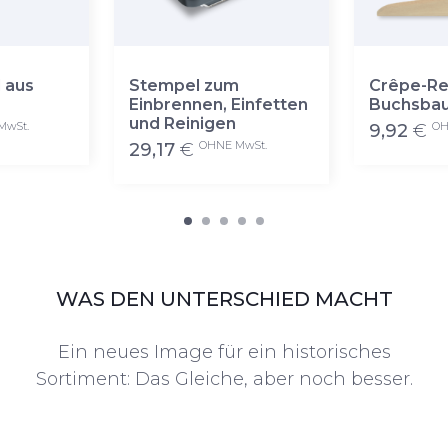
 aus
Stempel zum
Crêpe-Re
Einbrennen, Einfetten
Buchsba
und Reinigen
MwSt.
OH
9,92
€
OHNE MwSt.
29,17
€
WAS DEN UNTERSCHIED MACHT
Ein neues Image für ein historisches
Sortiment: Das Gleiche, aber noch besser.