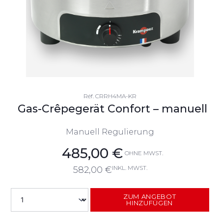
Réf.
CRRH4MA-KR
Gas-Crêpegerät Confort – manuell
Manuell Regulierung
485,00
€
OHNE MWST.
INKL. MWST.
582,00
€
ZUM ANGEBOT
HINZUFÜGEN