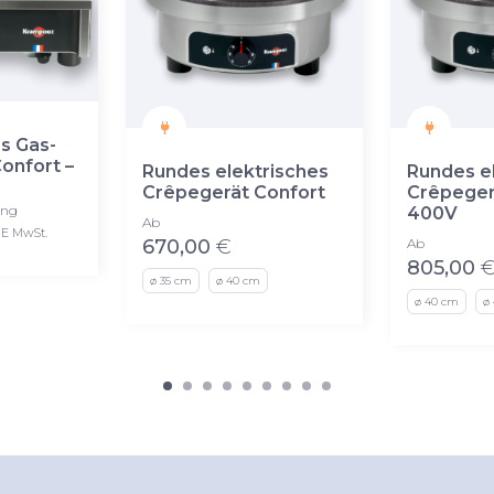
s Gas-
onfort –
Rundes elektrisches
Rundes e
Crêpegerät Confort
Crêpeger
ung
400V
Ab
E MwSt.
670,00
€
Ab
805,00
ø 35 cm
ø 40 cm
ø 40 cm
ø