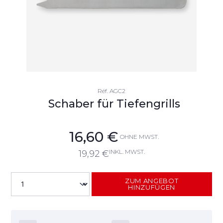
Réf.
AGC2
Schaber für Tiefengrills
16,60
€
OHNE MWST.
INKL. MWST.
19,92
€
ZUM ANGEBOT
HINZUFÜGEN