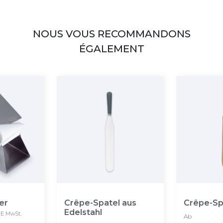
NOUS VOUS RECOMMANDONS
ÉGALEMENT
er
Crêpe-Spatel aus
Crêpe-Sp
Edelstahl
E MwSt.
Ab