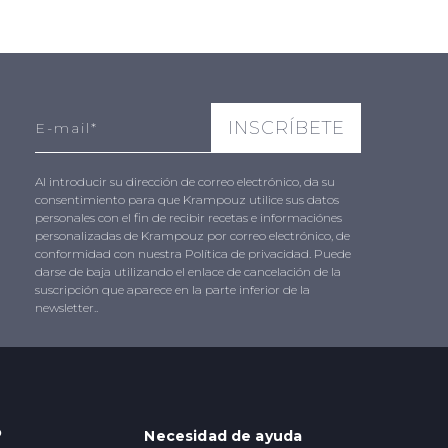
Al introducir su dirección de correo electrónico, da su
consentimiento para que Krampouz utilice sus datos
personales con el fin de recibir recetas e informaciónes
personalizadas de Krampouz por correo electrónico, de
conformidad con nuestra Política de privacidad. Puede
darse de baja utilizando el enlace de cancelación de la
suscripción que aparece en la parte inferior de la
newsletter..
o
Necesidad de ayuda