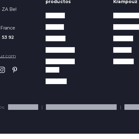
productos
Krampouz
- ZA Bel
Creperas
Próximos s
Gofreras
La empres
 France
 53 92
Planchas
Consejos
Calentadores
Recetas
uz.com
Contact Grills
Contacto
Panini
Acesorios
os.
Notas legales
Condiciones generales de venta
Políti