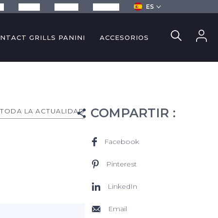
ES
sa
Recetas
Servicios
Contacto
NTACT GRILLS PANINI
ACCESORIOS
COMPARTIR
:
TODA LA ACTUALIDAD
Facebook
Pinterest
LinkedIn
Email