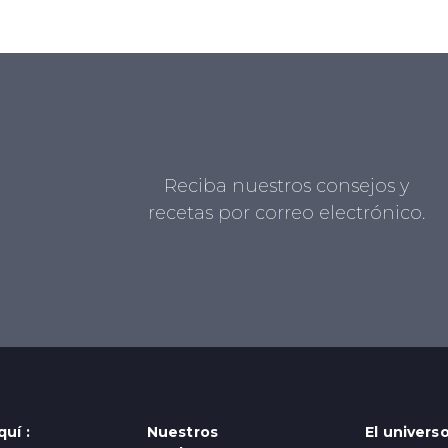
Reciba nuestros consejos y
recetas por correo electrónico.
uí :
Nuestros
El univers