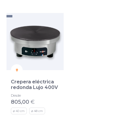
Crepera eléctrica
redonda Lujo 400V
Desde
805,00
€
ø 40 cm
ø 48 cm