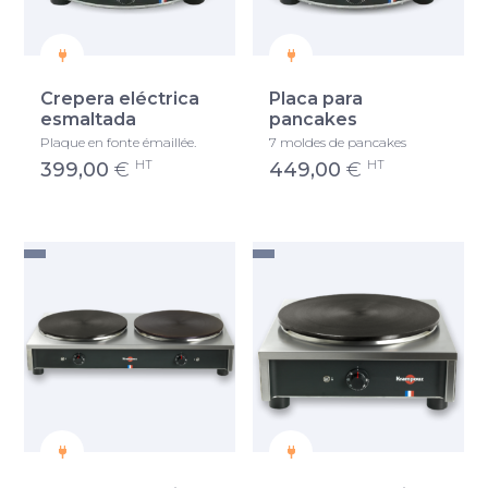
Crepera eléctrica
Placa para
esmaltada
pancakes
Plaque en fonte émaillée.
7 moldes de pancakes
HT
HT
399,00
€
449,00
€