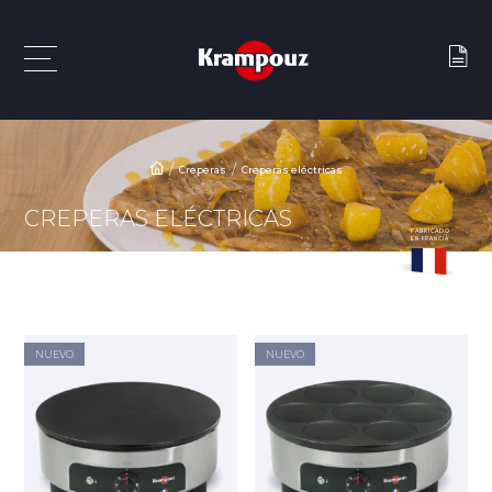
Creperas
Creperas eléctricas
CREPERAS ELÉCTRICAS
FABRICADO
EN FRANCIA
NUEVO
NUEVO