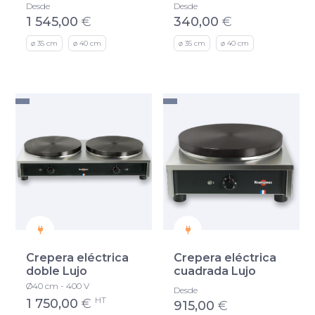
Desde
Desde
1 545,00
€
340,00
€
ø 35 cm
ø 40 cm
ø 35 cm
ø 40 cm
Crepera eléctrica
Crepera eléctrica
doble Lujo
cuadrada Lujo
Ø40 cm - 400 V
Desde
HT
1 750,00
€
915,00
€