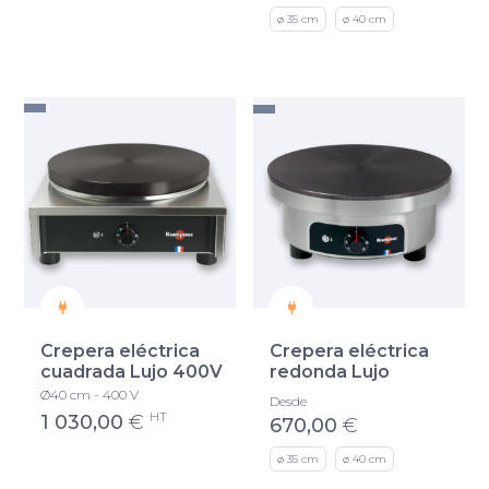
ø 35 cm
ø 40 cm
Crepera eléctrica
Crepera eléctrica
cuadrada Lujo 400V
redonda Lujo
Ø40 cm - 400 V
Desde
HT
1 030,00
€
670,00
€
ø 35 cm
ø 40 cm