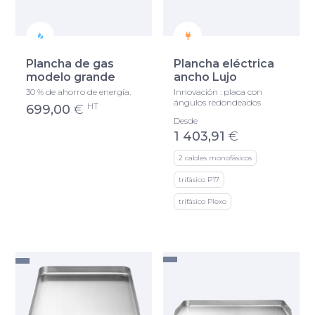
Plancha de gas
Plancha eléctrica
modelo grande
ancho Lujo
30 % de ahorro de energía.
Innovación : placa con
ángulos redondeados
HT
699,00
€
Desde
1 403,91
€
2 cables monofásicos
trifásico P17
trifásico Plexo