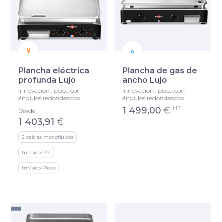
Plancha eléctrica
Plancha de gas de
profunda Lujo
ancho Lujo
Innovación : placa con
Innovación : placa con
ángulos redondeados
ángulos redondeados
HT
1 499,00
€
Desde
1 403,91
€
2 cables monofásicos
trifásico P17
trifásico Plexo