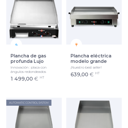
Plancha de gas
Plancha eléctrica
profunda Lujo
modelo grande
Innovación : placa con
¡Nuestro best seller!
ángulos redondeados
HT
639,00
€
HT
1 499,00
€
AUTOMATIC CONTROL SYSTEM