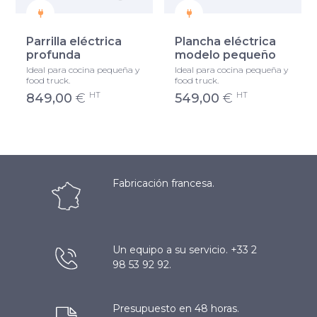
Parrilla eléctrica
Plancha eléctrica
profunda
modelo pequeño
Ideal para cocina pequeña y
Ideal para cocina pequeña y
food truck.
food truck.
HT
HT
849,00
€
549,00
€
Fabricación francesa.
Un equipo a su servicio. +33 2
98 53 92 92.
Presupuesto en 48 horas.