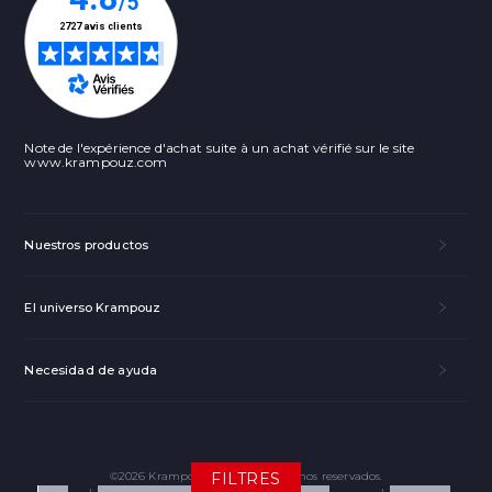
Note de l'expérience d'achat suite à un achat vérifié sur le site
www.krampouz.com
Nuestros productos
El universo Krampouz
Necesidad de ayuda
FILTRES
©2026 Krampouz. Todos los derechos reservados.