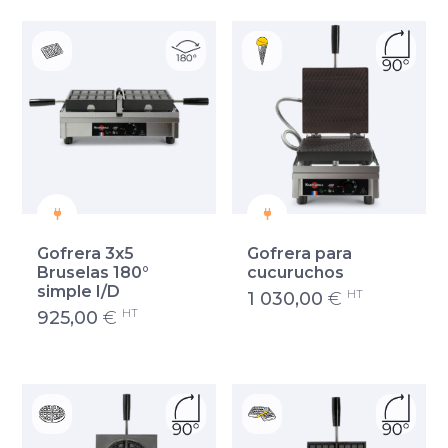
Gofrera 3x5
Gofrera para
Bruselas 180°
cucuruchos
simple I/D
HT
1 030,00
€
HT
925,00
€