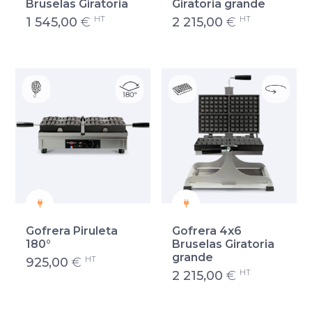
Bruselas Giratoria
Giratoria grande
HT
HT
1 545,00
€
2 215,00
€
Gofrera Piruleta
Gofrera 4x6
180°
Bruselas Giratoria
grande
HT
925,00
€
HT
2 215,00
€