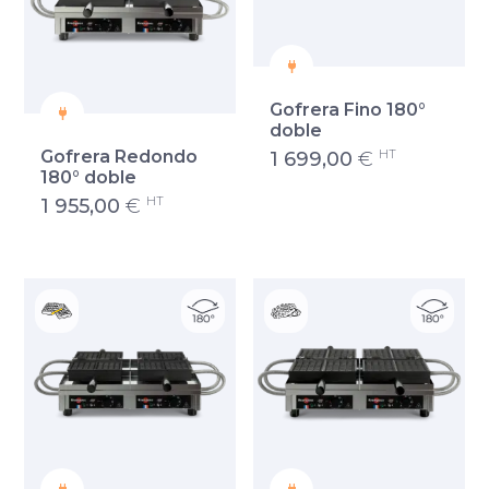
Gofrera Fino 180°
doble
HT
Gofrera Redondo
1 699,00
€
180° doble
HT
1 955,00
€