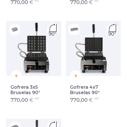
HT
HT
770,00
€
770,00
€
Gofrera 3x5
Gofrera 4x7
Bruselas 90°
Bruselas 90°
HT
HT
770,00
€
770,00
€