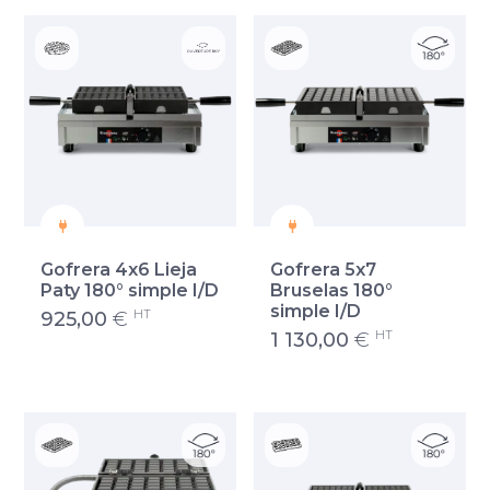
Gofrera 4x6 Lieja
Gofrera 5x7
Paty 180° simple I/D
Bruselas 180°
simple I/D
HT
925,00
€
HT
1 130,00
€