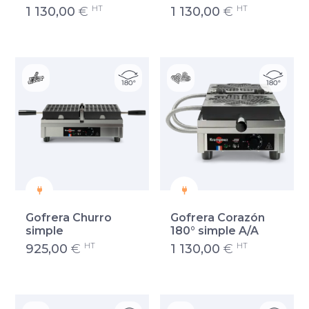
HT
HT
1 130,00
€
1 130,00
€
Gofrera Churro
Gofrera Corazón
simple
180° simple A/A
HT
HT
925,00
€
1 130,00
€