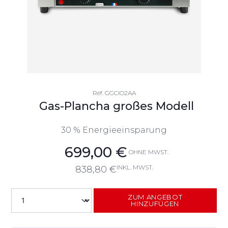
Réf.
GGCIO2AA
Gas-Plancha großes Modell
30 % Energieeinsparung
699,00
€
OHNE MWST.
INKL. MWST.
838,80
€
ZUM ANGEBOT
HINZUFÜGEN