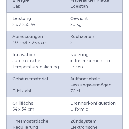
Energie
Material der Platte
Gas
Edelstahl
Leistung
Gewicht
2 x 2 250 W
20 kg
Abmessungen
Kochzonen
40 × 69 × 26,6 cm
2
Innovation
Nutzung
automatische
in Innenräumen – im
Temperaturregulierung
Freien
Gehäusematerial
Auffangschale
Fassungsvermögen
Edelstahl
70 cl
Grillfläche
Brennerkonfiguration
64 x 34 cm
U-förmig
Thermostatische
Zündsystem
Regulierung
Elektronische