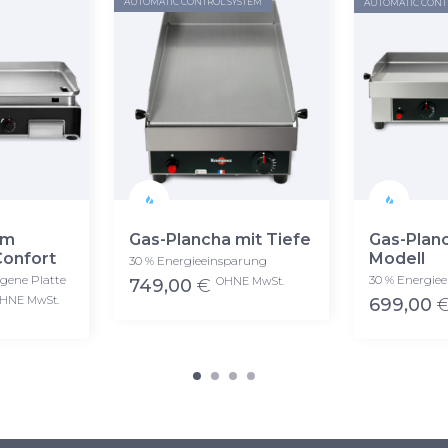
AUTOMATIC CONTROL SYSTEM
AUTOMATIC CONT
im
Gas-Plancha mit Tiefe
Gas-Plan
Confort
Modell
30 % Energieeinsparung
ogene Platte
30 % Energie
OHNE MwSt.
749,00
€
HNE MwSt.
699,00