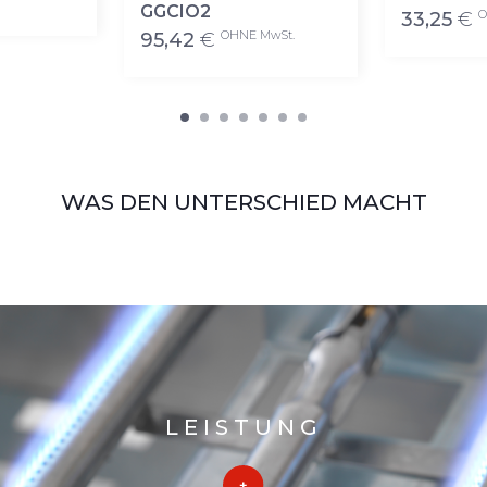
GGCIO2
O
33,25
€
OHNE MwSt.
95,42
€
WAS DEN UNTERSCHIED MACHT
LEISTUNG