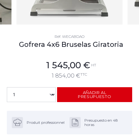
Réf.
WECABDAO
Gofrera 4x6 Bruselas Giratoria
1 545,00
€
HT
TTC
1 854,00
€
AÑADIR AL
PRESUPUESTO
Presupuesto en 48
Produit professionnel
horas