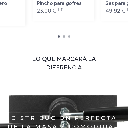
ero
Pincho para gofres
Set para 
HT
23,00
€
49,92
€
LO QUE MARCARÁ LA
DIFERENCIA
DISTRIBUCIÓN PERFECTA
DE LA MASA Y COMODIDAD