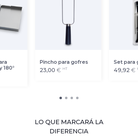
ara
Pincho para gofres
Set para 
y 180°
HT
23,00
€
49,92
€
LO QUE MARCARÁ LA
DIFERENCIA