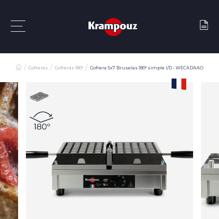
Gofreras
Gofreras 180°
Gofrera 5x7 Bruselas 180° simple I/D - WECADAAO