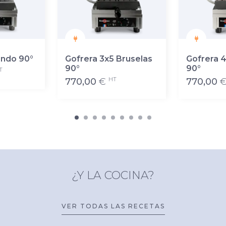
ondo 90°
Gofrera 3x5 Bruselas
Gofrera 
90°
90°
T
HT
770,00
€
770,00
¿Y LA COCINA?
VER TODAS LAS RECETAS