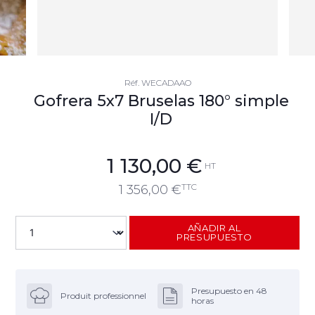
Réf.
WECADAAO
Gofrera 5x7 Bruselas 180° simple
I/D
1 130,00
€
HT
TTC
1 356,00
€
AÑADIR AL
PRESUPUESTO
Presupuesto en 48
Produit professionnel
horas