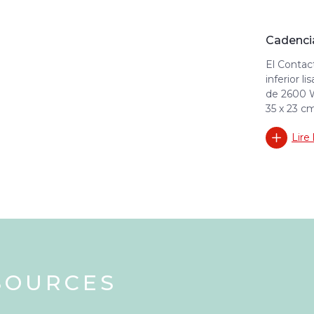
Cadenci
El Contac
inferior l
de 2600 W
35 x 23 c
Lire 
SOURCES