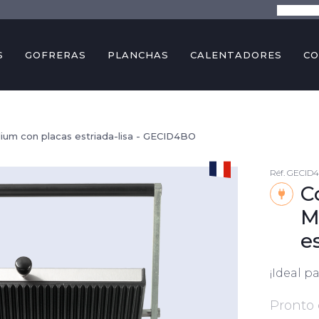
La empre
S
GOFRERAS
PLANCHAS
CALENTADORES
CO
edium con placas estriada-lisa - GECID4BO
Réf.
GECID
C
M
e
¡Ideal p
Pronto 