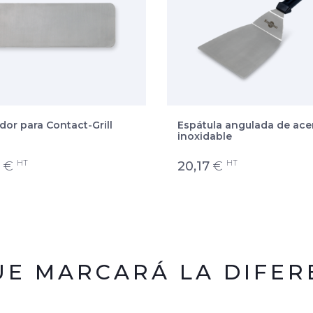
or para Contact-Grill
Espátula angulada de ace
i
inoxidable
HT
HT
€
20,17
€
UE MARCARÁ LA DIFER