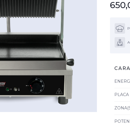
650,
P
A
CARA
ENERG
PLACA
ZONA(
POTEN