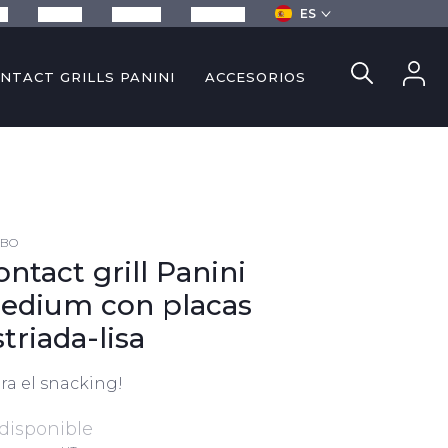
ES
sa
Recetas
Servicios
Contacto
NTACT GRILLS PANINI
ACCESORIOS
4BO
ontact grill Panini
edium con placas
striada-lisa
ara el snacking!
disponible