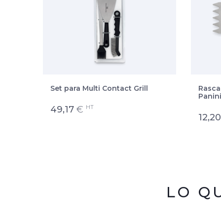
e
Set para Multi Contact Grill
Rascad
Panin
HT
49,17
€
12,20
LO Q