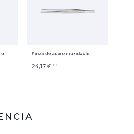
ro
Pinza de acero inoxidable
Espát
acero
HT
24,17
€
21,0
ENCIA