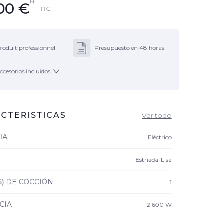
HT
00
€
TTC
roduit professionnel
Presupuesto en 48 horas
ccesorios incluidos
CTERISTICAS
Ver todo
IA
Eléctrico
Estriada-Lisa
S) DE COCCIÓN
1
CIA
2 600 W