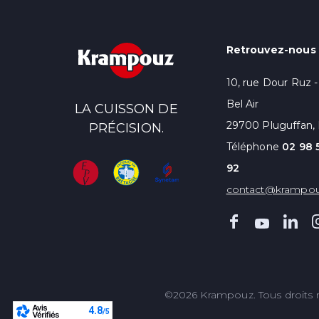
Retrouvez-nous i
10, rue Dour Ruz 
Bel Air
LA CUISSON DE
29700 Pluguffan, 
PRÉCISION.
Téléphone
02 98 
92
contact@krampo
©2026 Krampouz. Tous droits r