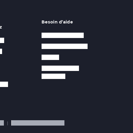
Besoin d’aide
z
Service après-vente
RO
Questions fréquentes
e
Garantie
Notices et guides
d’utilisation
ment
té
Politique de cookies (UE)