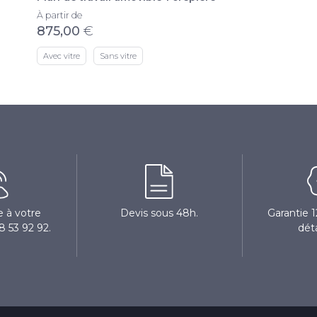
À partir de
875,00
€
Avec vitre
Sans vitre
 à votre
Devis sous 48h.
Garantie 
8 53 92 92.
dét