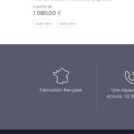
À partir de
1 080,00
€
Avec vitre
Sans vitre
Fabrication française.
Une équipe
écoute. 02 9