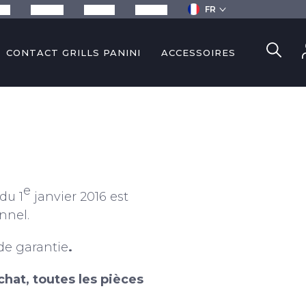
FR
ils
Recettes
Services
Contact
CONTACT GRILLS PANINI
ACCESSOIRES
e
du 1
janvier 2016 est
onnel.
de garantie
.
hat, toutes les pièces