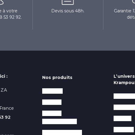
 à votre
Devis sous 48h.
Garantie 
8 53 92 92.
dét
ci :
L’univers
Nos produits
Krampou
- ZA
Crêpières
Salons P
Gaufriers
La marqu
France
Planchas
53 92
Conseils
professionnelles
Recettes
Maintien au chaud