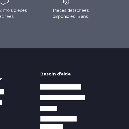
12 mois pièces
Pièces détachées
achées.
disponibles 15 ans.
Besoin d’aide
z
Service après-vente
RO
Questions fréquentes
e
Garantie
Notices et guides
d’utilisation