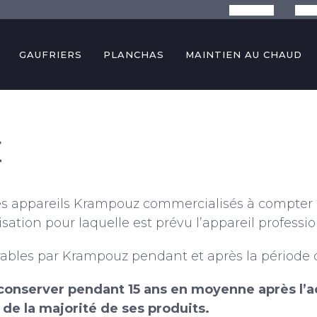
La marque
Conse
GAUFRIERS
PLANCHAS
MAINTIEN AU CHAUD
E
es appareils Krampouz commercialisés à compter 
ilisation pour laquelle est prévu l’appareil professi
rables par Krampouz pendant et après la période 
onserver pendant 15 ans en moyenne après l’ac
de la majorité de ses produits.