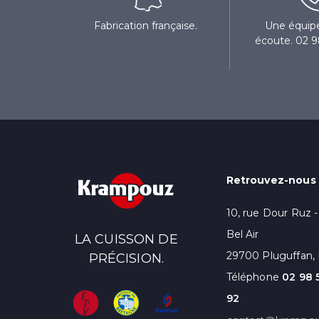
Fabrication française.
Une équipe
écoute. 02 9
Retrouvez-nous i
10, rue Dour Ruz 
Bel Air
LA CUISSON DE
29700 Pluguffan, 
PRÉCISION.
Téléphone
02 98 
92