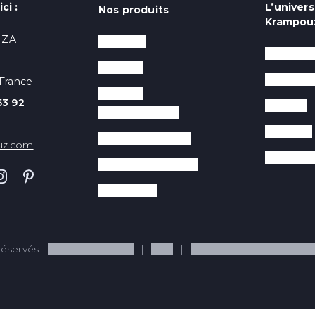
ci :
L’univers
Nos produits
Krampou
- ZA
Crêpières
Salons P
Gaufriers
La marqu
France
Planchas
53 92
Conseils
professionnelles
Recettes
Maintien au chaud
uz.com
Recrute
Contact grills Panini
Accessoires
éservés.
Mentions légales
CGV
Politique de confidentiali