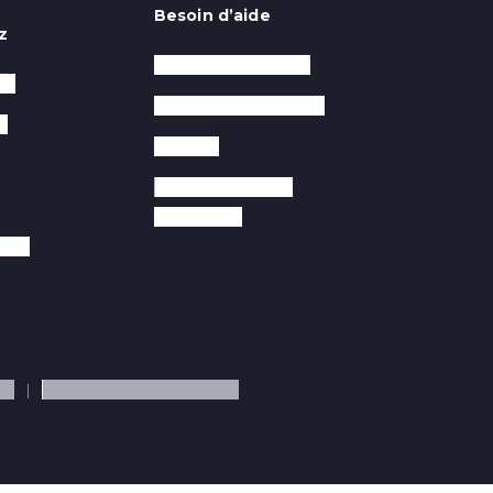
Besoin d’aide
z
Service après-vente
RO
Questions fréquentes
e
Garantie
Notices et guides
d’utilisation
ment
té
Politique de cookies (UE)