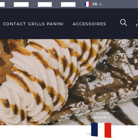
FR
ils
Recettes
Services
Contact
CONTACT GRILLS PANINI
ACCESSOIRES
FABRIQUÉ
EN FRANCE