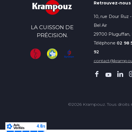
Retrouvez-nous i
10, rue Dour Ruz 
Bel Air
LA CUISSON DE
29700 Pluguffan, 
PRÉCISION.
Téléphone
02 98 
92
contact@krampo
©2026 Krampouz. Tous droits r