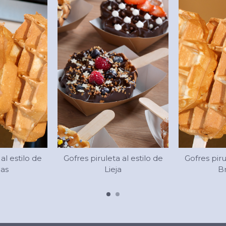
al estilo de
Gofres piruleta al estilo de
Gofres piru
las
Lieja
Br