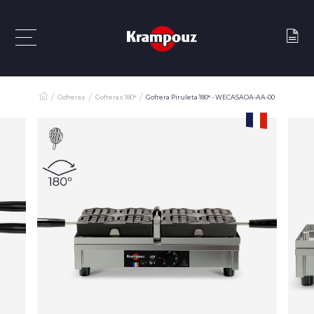
Gofreras
Gofreras 180°
Gofrera Piruleta 180° - WECASAOA-AA-00