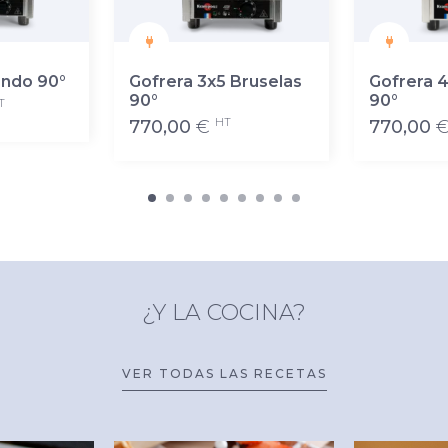
ondo 90°
Gofrera 3x5 Bruselas
Gofrera 
90°
90°
T
HT
770,00
€
770,00
¿Y LA COCINA?
VER TODAS LAS RECETAS