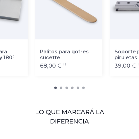
ara
Palitos para gofres
Soporte 
y 180°
sucette
piruletas
HT
68,00
€
39,00
€
LO QUE MARCARÁ LA
DIFERENCIA