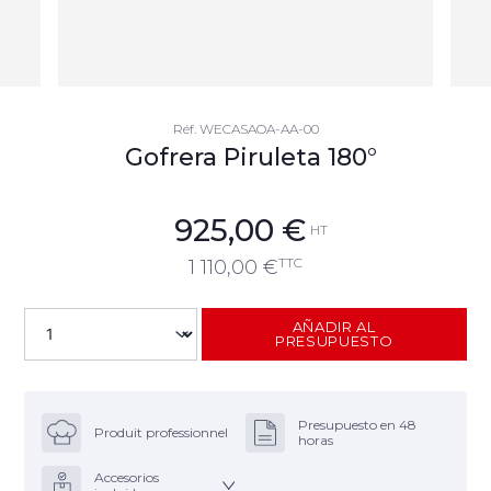
Réf.
WECASAOA-AA-00
Gofrera Piruleta 180°
925,00
€
HT
TTC
1 110,00
€
AÑADIR AL
PRESUPUESTO
Presupuesto en 48
Produit professionnel
horas
Accesorios