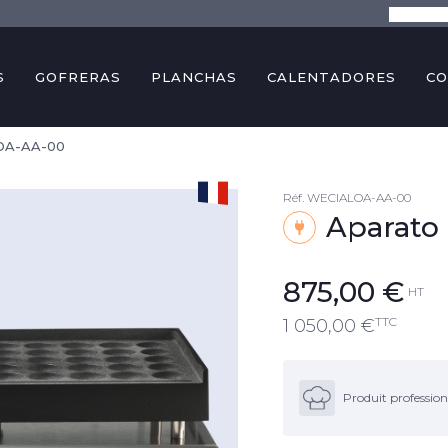
La empre
S
GOFRERAS
PLANCHAS
CALENTADORES
CO
LOA-AA-00
Réf.
WECIALOA-AA-00
Aparato 
875,00
€
HT
TTC
1 050,00
€
Produit profession