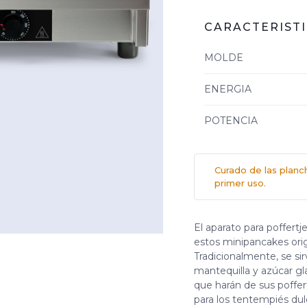
CARACTERIST
MOLDE
ENERGIA
POTENCIA
Curado de las planch
primer uso.
El aparato para poffertj
estos minipancakes orig
Tradicionalmente, se s
mantequilla y azúcar gla
que harán de sus poffer
para los tentempiés dul