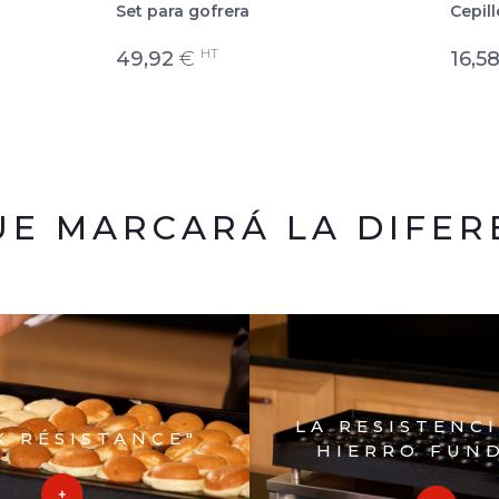
Set para gofrera
Cepil
HT
49,92
€
16,5
UE MARCARÁ LA DIFER
LA RESISTENC
K RÉSISTANCE"
HIERRO FUN