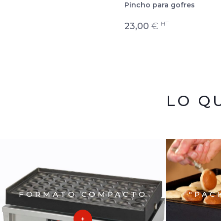
Pincho para gofres
HT
23,00
€
LO Q
FORMATO COMPACTO
"PAC