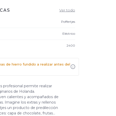
ICAS
Ver todo
Poffertjes
Eléctrico
2400
as de hierro fundido a realizar antes del
es profesional permite realizar
inarios de Holanda.
irven calientes y acompañados de
s. Imagine los extras y rellenos
tjes un producto de predilección
ces: capa de chocolate, frutas…