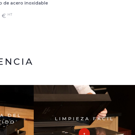
lo de acero inoxidable
HT
8
€
ENCIA
IA DEL
LIMPIEZA FÁCIL
DIDO