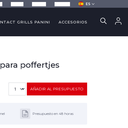
ES
sa
Recetas
Servicios
Contacto
NTACT GRILLS PANINI
ACCESORIOS
para poffertjes
AÑADIR AL PRESUPUESTO
nel
Presupuesto en 48 horas