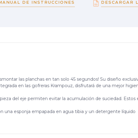
MANUAL DE INSTRUCCIONES
DESCARGAR L
ontar las planchas en tan solo 45 segundos! Su diseño exclusivo 
integrada en las gofreras Krampouz, disfrutará de una mejor higi
limpieza del eje permiten evitar la acumulación de suciedad. Esto
 con una esponja empapada en agua tibia y un detergente líquido