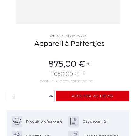
Réf.
WECIALOA-AA-00
Appareil à Poffertjes
875,00
€
HT
TTC
1 050,00
€
dont 1,30 € d'éco-participation
AJOUTER AU DEVIS
Produit professionnel
Devis sous 48h
Garantie 1 an
15 ans de réparabilité