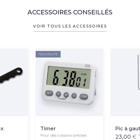
ACCESSOIRES CONSEILLÉS
VOIR TOUS LES ACCESSOIRES
NOUVEAUTÉ
ox
Timer
Pic à gau
Pour des cuissons précises
23,00
€