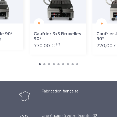
de 90°
Gaufrier 3x5 Bruxelles
Gaufrier 
90°
90°
T
HT
770,00
€
770,00
Fabrication française.
Une équipe à votre écoute. 02