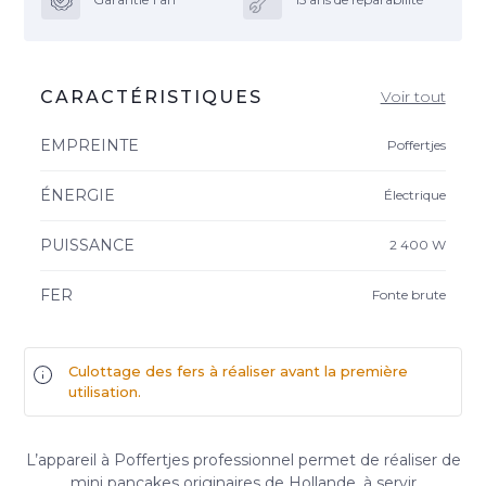
CARACTÉRISTIQUES
Voir tout
EMPREINTE
Poffertjes
ÉNERGIE
Électrique
PUISSANCE
2 400 W
FER
Fonte brute
Culottage des fers à réaliser avant la première
utilisation.
L’appareil à Poffertjes professionnel permet de réaliser de
mini pancakes originaires de Hollande, à servir