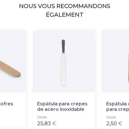
NOUS VOUS RECOMMANDONS
ÉGALEMENT
gofres
Espátula para crepes
Espátula
de acero inoxidable
para cre
Desde
Desde
25,83
€
2,50
€