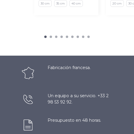
30 cm
35 cm
40 cm
20 cm
30 
Fabricación francesa.
Un equipo a su servicio. +33 2
98 53 92 92.
Presupuesto en 48 horas.