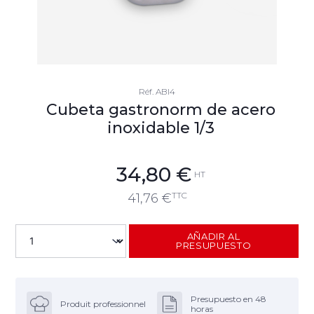
Réf.
ABI4
Cubeta gastronorm de acero
inoxidable 1/3
34,80
€
HT
TTC
41,76
€
AÑADIR AL
PRESUPUESTO
Presupuesto en 48
Produit professionnel
horas