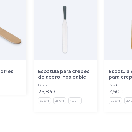
gofres
Espátula para crepes
Espátula
de acero inoxidable
para cre
Desde
Desde
25,83
€
2,50
€
30 cm
35 cm
40 cm
20 cm
30 