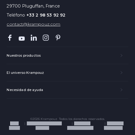
29700 Pluguffan, France
Teléfono
+33 2 98 53 92 92
contact@krampouz.com
Nuestros productos
El universo Krampouz
Necesidad de ayuda
©2026 Krampouz. Todos los derechos reservados.
Notas
Condiciones generales
Política de
Política de
legales
de venta
confidencialidad
cookies (UE)