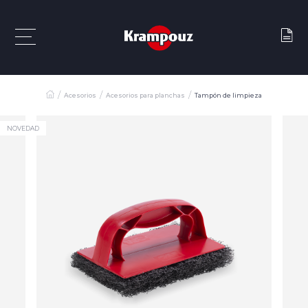
Acesorios
Acesorios para planchas
Tampón de limpieza
NOVEDAD