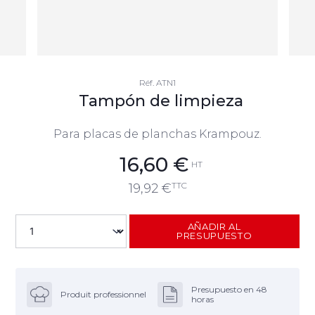
Réf.
ATN1
Tampón de limpieza
Para placas de planchas Krampouz.
16,60
€
HT
TTC
19,92
€
AÑADIR AL
PRESUPUESTO
Presupuesto en 48
Produit professionnel
horas