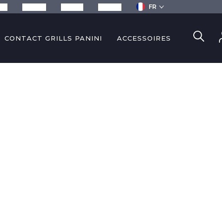
FR
ils
Recettes
Services
Contact
CONTACT GRILLS PANINI
ACCESSOIRES