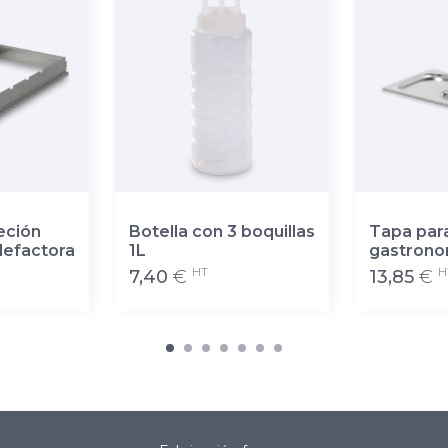
eción
Botella con 3 boquillas
Tapa par
lefactora
1L
gastrono
HT
H
7,40
€
13,85
€