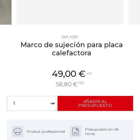
Réf.
ASB1
Marco de sujeción para placa
calefactora
49,00
€
HT
TTC
58,80
€
AÑADIR AL
PRESUPUESTO
Presupuesto en 48
Produit professionnel
horas