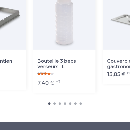
ntien
Bouteille 3 becs
Couvercl
verseurs 1L
gastrono
H
2 avis
13,85
€
HT
7,40
€