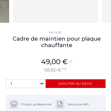
Réf.
ASB1
Cadre de maintien pour plaque
chauffante
49,00
€
HT
TTC
58,80
€
AJOUTER AU DEVIS
Produit professionnel
Devis sous 48h