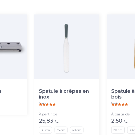
s
Spatule à crêpes en
Spatule à
inox
bois
6 avis
1 avis
À partir de
À partir de
25,83
€
2,50
€
30 cm
35 cm
40 cm
20 cm
30 