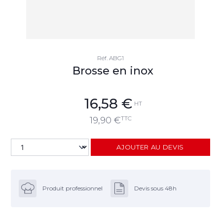
Réf.
ABG1
Brosse en inox
16,58
€
HT
TTC
19,90
€
AJOUTER AU DEVIS
Produit professionnel
Devis sous 48h