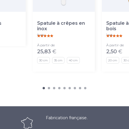
s
Spatule à crêpes en
Spatule à
inox
bois
6 avis
1 avis
À partir de
À partir de
25,83
€
2,50
€
30 cm
35 cm
40 cm
20 cm
30 
Fabrication française.