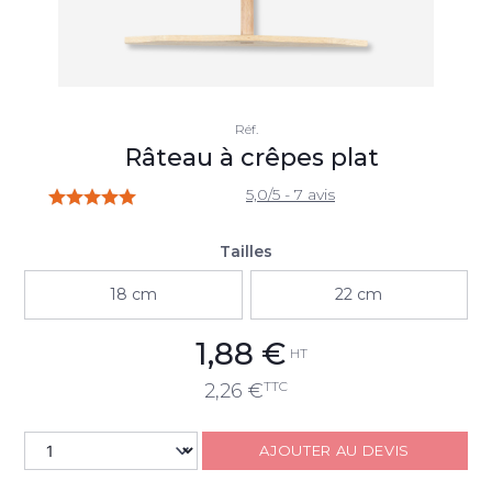
Réf.
Râteau à crêpes plat
5,0/5 - 7 avis
Tailles
18 cm
22 cm
1,88
€
HT
TTC
2,26
€
AJOUTER AU DEVIS