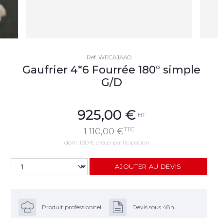
Réf.
WECAJAAO
Gaufrier 4*6 Fourrée 180° simple
G/D
925,00
€
HT
TTC
1 110,00
€
dont 1,30 € d'éco-participation
AJOUTER AU DEVIS
Produit professionnel
Devis sous 48h