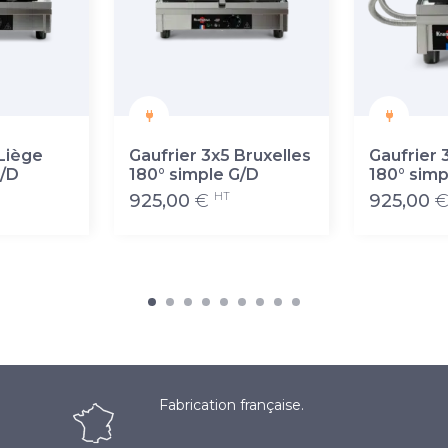
 Liège
Gaufrier 3x5 Bruxelles
Gaufrier 
G/D
180° simple G/D
180° simp
HT
925,00
€
925,00
Fabrication française.