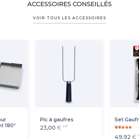
ACCESSOIRES CONSEILLÉS
VOIR TOUS LES ACCESSOIRES
our
Pic à gaufres
Set Gaufr
et 180°
HT
1 avis
23,00
€
49,92
€