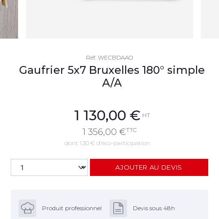
Réf.
WECBDAAO
Gaufrier 5x7 Bruxelles 180° simple
A/A
1 130,00
€
HT
TTC
1 356,00
€
dont 1,30 € d'éco-participation
AJOUTER AU DEVIS
Produit professionnel
Devis sous 48h