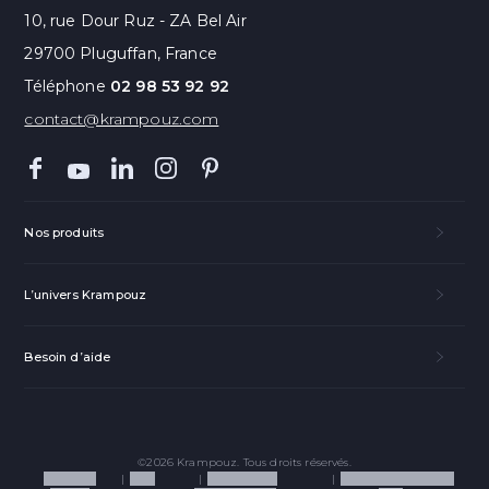
10, rue Dour Ruz - ZA Bel Air
29700 Pluguffan, France
Téléphone
02 98 53 92 92
contact@krampouz.com
Nos produits
L’univers Krampouz
Besoin d’aide
©2026 Krampouz. Tous droits réservés.
Mentions
CGV
Politique de
Politique de cookies