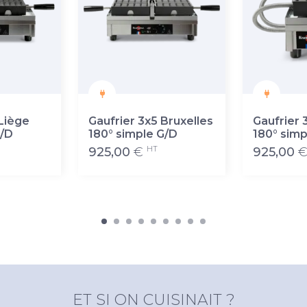
 Liège
Gaufrier 3x5 Bruxelles
Gaufrier 
G/D
180° simple G/D
180° simp
HT
925,00
€
925,00
ET SI ON CUISINAIT ?