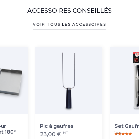
ACCESSOIRES CONSEILLÉS
VOIR TOUS LES ACCESSOIRES
our
Pic à gaufres
Set Gaufr
et 180°
HT
1 avis
23,00
€