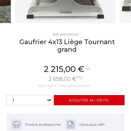
Réf.
WECAIEAO
Gaufrier 4x13 Liège Tournant
grand
2 215,00
€
HT
TTC
2 658,00
€
dont 4,91 € d'éco-participation
AJOUTER AU DEVIS
Produit professionnel
Devis sous 48h