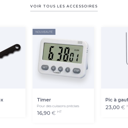
VOIR TOUS LES ACCESSOIRES
NOUVEAUTÉ
ox
Timer
Pic à gau
Pour des cuissons précises
23,00
€
HT
16,90
€