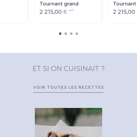
Tournant grand
Tournant
T
HT
2 215,00
€
2 215,00
ET SI ON CUISINAIT ?
VOIR TOUTES LES RECETTES