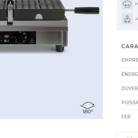
P
A
CARA
EMPRE
ÉNERG
OUVER
PUISS
FER