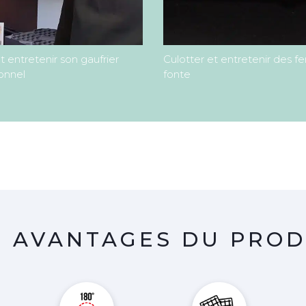
et entretenir son gaufrier
Culotter et entretenir des fe
onnel
fonte
S AVANTAGES DU PROD