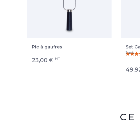
0° et
Pic à gaufres
Set Ga
1 avis
HT
23,00
€
49,9
CE