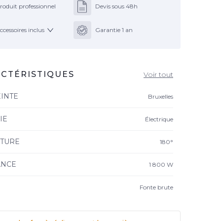
roduit professionnel
Devis sous 48h
ccessoires inclus
Garantie 1 an
CTÉRISTIQUES
Voir tout
INTE
Bruxelles
IE
Électrique
TURE
180°
ANCE
1 800 W
Fonte brute