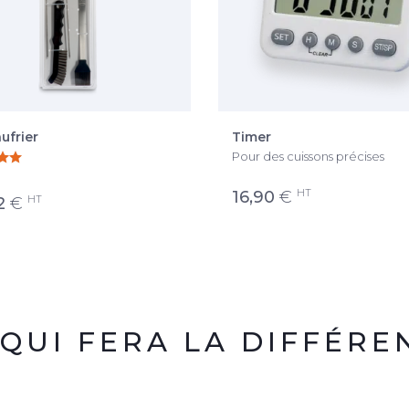
ufrier
Timer
Pour des cuissons précises
HT
16,90
€
HT
2
€
 QUI FERA LA DIFFÉRE