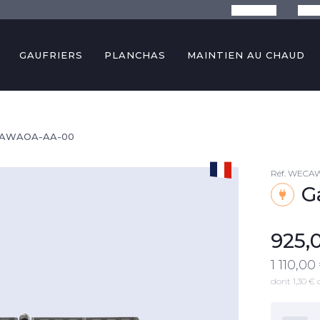
La marque
Conse
GAUFRIERS
PLANCHAS
MAINTIEN AU CHAUD
 WECAWAOA-AA-00
Réf.
WECAW
G
925,
1 110,00
dont 1,30 € 