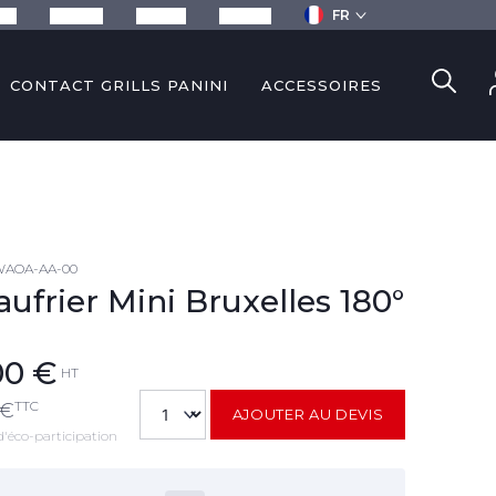
FR
ils
Recettes
Services
Contact
CONTACT GRILLS PANINI
ACCESSOIRES
AOA-AA-00
aufrier Mini Bruxelles 180°
00
€
HT
TTC
€
AJOUTER AU DEVIS
d'éco-participation