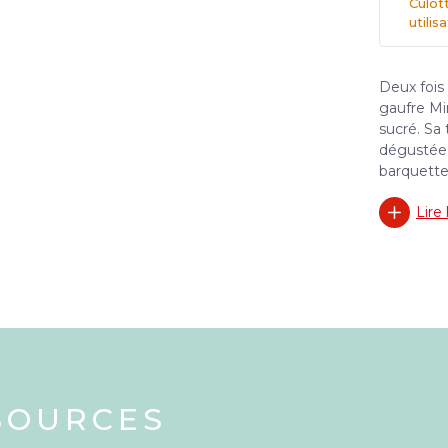
Culot
utilis
Deux fois 
gaufre Mi
sucré. Sa 
dégustée 
barquette
Lire 
SOURCES