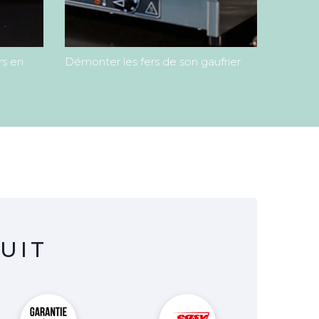
rs en
Démonter les fers de son gaufrier
UIT