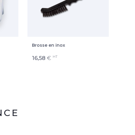
Brosse en inox
Plate
180°
HT
16,58
€
48,
NCE