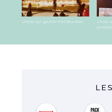
Utiliser son gaufrier mini Bruxelles
Choisir 
professi
LE