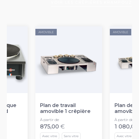
VOIR LES CRÊPIÈRES KRAMPOUZ
AMOVIBLE
AMOVIBLE
ctrique
Plan de travail
Plan de tr
ard
amovible 1 crêpière
amovible
À partir de
À partir de
875,00
€
1 080,00
Avec vitre
Sans vitre
Avec vitre