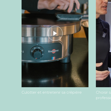
ment
Culotter et entretenir sa crêpière
Choisir 
professi