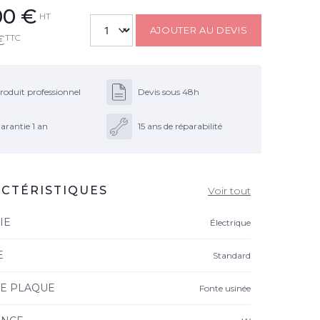
00
€
HT
AJOUTER AU DEVIS
TTC
€
roduit professionnel
Devis sous 48h
arantie 1 an
15 ans de réparabilité
CTÉRISTIQUES
Voir tout
IE
Électrique
E
Standard
DE PLAQUE
Fonte usinée