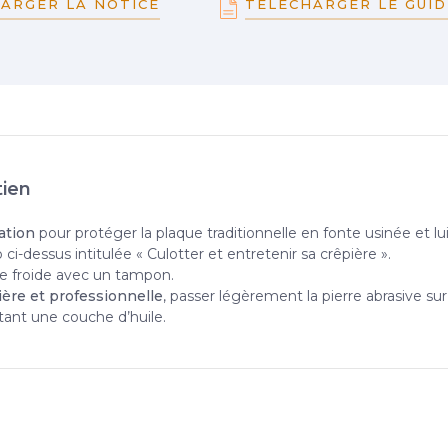
ARGER LA NOTICE
TÉLÉCHARGER LE GUID
tien
ation
pour protéger la plaque traditionnelle en fonte usinée et lu
ci-dessus intitulée « Culotter et entretenir sa crêpière ».
ue froide avec un tampon.
lière et professionnelle
, passer légèrement la pierre abrasive su
tant une couche d’huile.