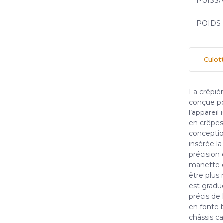
PUISS
POIDS
Culott
La crêpiè
conçue pou
l’appareil
en crêpes 
conception
insérée la
précision
manette d
être plus 
est gradu
précis de 
en fonte b
châssis c