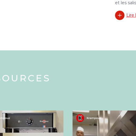
et les sali
Lire 
SOURCES