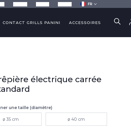
FR
ils
Recettes
Services
Contact
CONTACT GRILLS PANINI
ACCESSOIRES
rêpière électrique carrée
tandard
ner une taille (diamètre)
ø 35 cm
ø 40 cm