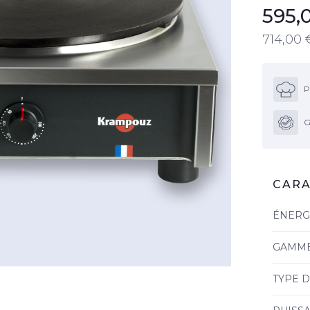
595,
714,00
P
G
CARA
ÉNERG
GAMM
TYPE 