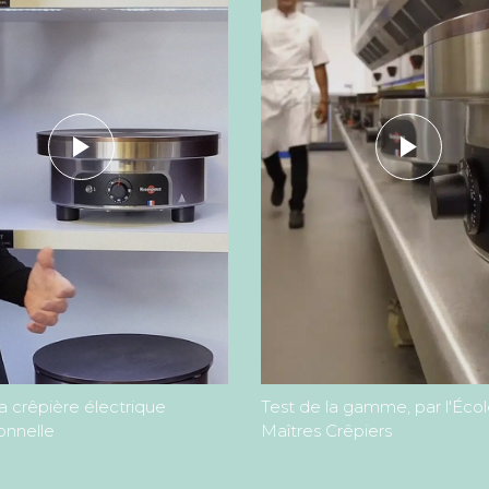
sa crêpière électrique
Test de la gamme, par l'Éco
onnelle
Maîtres Crêpiers