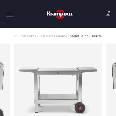
Accessoires
Accessoires planchas
Chariot Plein Air - KHEA05