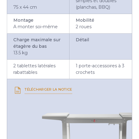
simples et doubles
75 x 44 cm
(planchas, BBQ)
Montage
Mobilité
A monter soi-même
2 roues
Charge maximale sur
Détail
étagère du bas
13.5 kg
2 tablettes latérales
1 porte-accessoires à 3
rabattables
crochets
TÉLÉCHARGER LA NOTICE