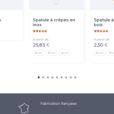
s
Spatule à crêpes en
Spatule à
inox
bois
6 avis
1 avis
À partir de
À partir de
25,83
€
2,50
€
30 cm
35 cm
40 cm
20 cm
30 
Fabrication française.