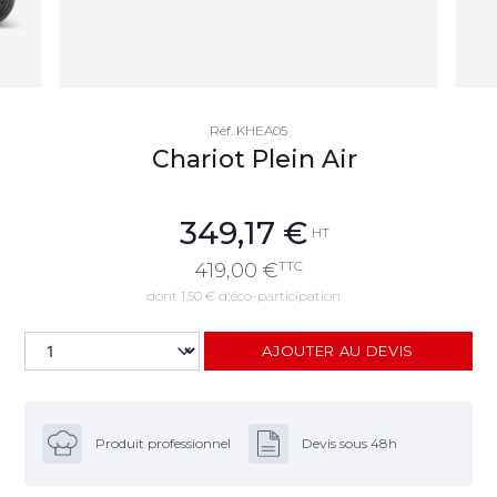
Réf.
KHEA05
Chariot Plein Air
349,17
€
HT
TTC
419,00
€
dont 1,50 € d'éco-participation
AJOUTER AU DEVIS
Produit professionnel
Devis sous 48h