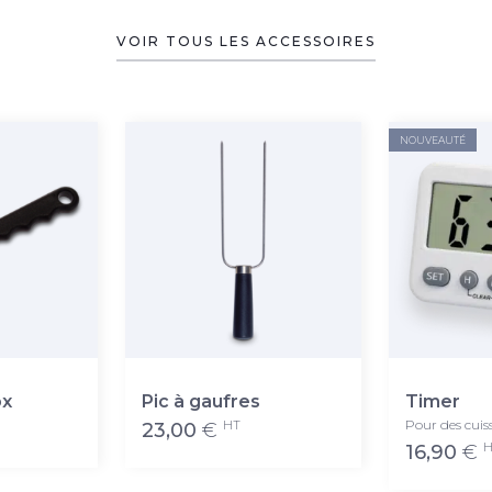
VOIR TOUS LES ACCESSOIRES
NOUVEAUTÉ
ox
Pic à gaufres
Timer
Pour des cuis
HT
23,00
€
H
16,90
€