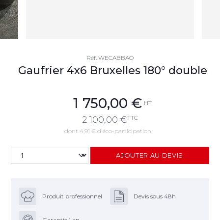
Réf.
WECABBAO
Gaufrier 4x6 Bruxelles 180° double
1 750,00
€
HT
TTC
2 100,00
€
dont 4,91 € d'éco-participation
AJOUTER AU DEVIS
Produit professionnel
Devis sous 48h
Garantie 1 an