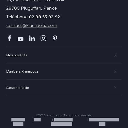
29700 Pluguffan, France
Téléphone
02 98 53 92 92
contact@krampouz.com
Nos produits
L’univers Krampouz
Besoin d’aide
©2026 Krampouz. Tous droits réservés.
Mentions
CGV
Politique de
Politique de cookies
légales
confidentialité
(UE)