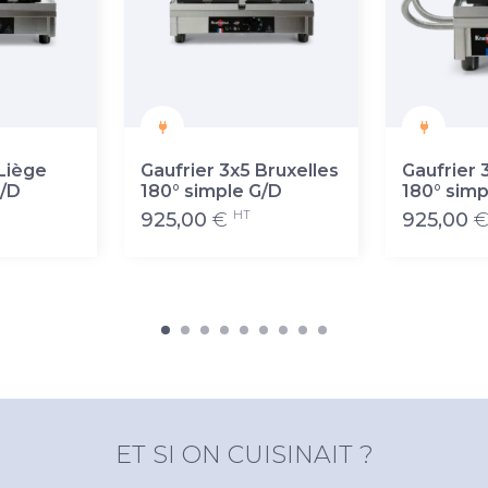
 Liège
Gaufrier 3x5 Bruxelles
Gaufrier 
G/D
180° simple G/D
180° simp
HT
925,00
€
925,00
ET SI ON CUISINAIT ?