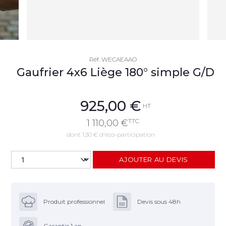
Réf.
WECAEAAO
Gaufrier 4x6 Liège 180° simple G/D
925,00
€
HT
TTC
1 110,00
€
dont 1,30 € d'éco-participation
AJOUTER AU DEVIS
Produit professionnel
Devis sous 48h
Garantie 1 an