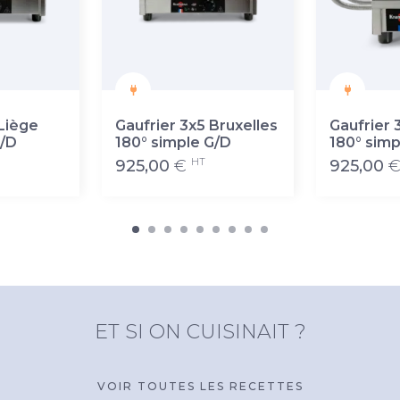
 Liège
Gaufrier 3x5 Bruxelles
Gaufrier 
G/D
180° simple G/D
180° simp
HT
925,00
€
925,00
ET SI ON CUISINAIT ?
VOIR TOUTES LES RECETTES