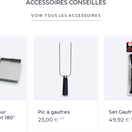
ACCESSOIRES CONSEILLÉS
VOIR TOUS LES ACCESSOIRES
our
Pic à gaufres
Set Gaufr
et 180°
HT
23,00
€
49,92
€