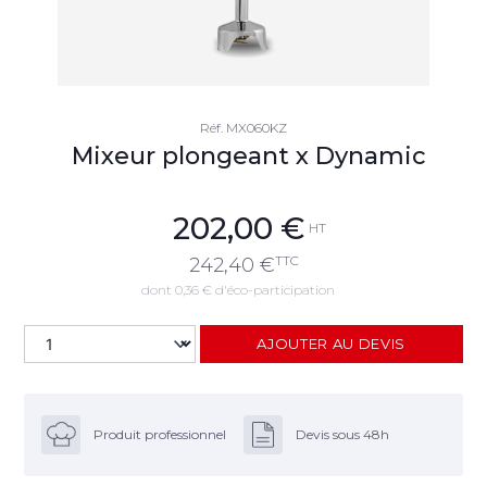
Réf.
MX060KZ
Mixeur plongeant x Dynamic
202,00
€
HT
TTC
242,40
€
dont 0,36 € d'éco-participation
AJOUTER AU DEVIS
Produit professionnel
Devis sous 48h