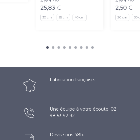
À partir de
À partir de
25,83
€
2,50
€
30 cm
35 cm
40 cm
20 cm
30 
Fabrication française.
Une équipe à votre écoute. 02
98 53 92 92.
Devis sous 48h.