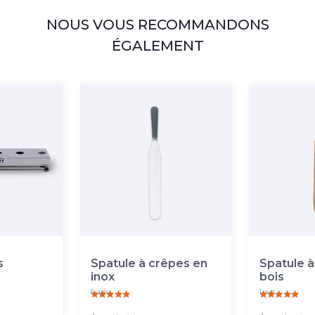
NOUS VOUS RECOMMANDONS
ÉGALEMENT
s
Spatule à crêpes en
Spatule à
inox
bois
6 avis
1 avis