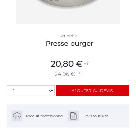
Réf.
APB2
Presse burger
20,80
€
HT
TTC
24,96
€
AJOUTER AU DEVIS
Produit professionnel
Devis sous 48h