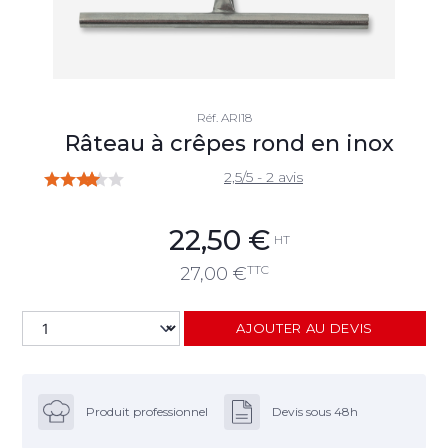
Réf.
ARI18
Râteau à crêpes rond en inox
2,5/5 - 2 avis
22,50
€
HT
TTC
27,00
€
AJOUTER AU DEVIS
Produit professionnel
Devis sous 48h