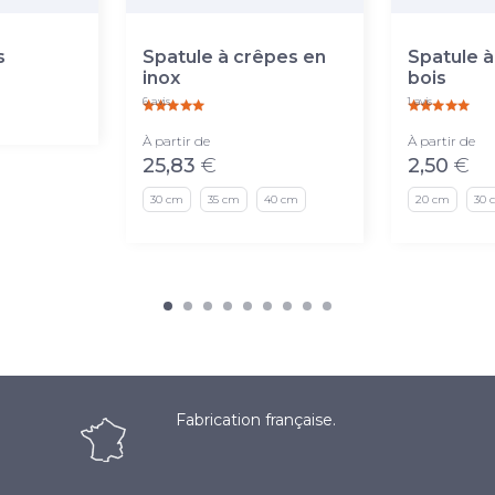
s
Spatule à crêpes en
Spatule à
inox
bois
6 avis
1 avis
À partir de
À partir de
25,83
€
2,50
€
30 cm
35 cm
40 cm
20 cm
30 
Fabrication française.