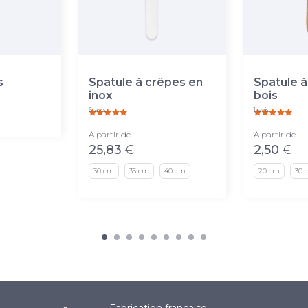
s
Spatule à crêpes en
Spatule à
inox
bois
6 avis
1 avis
À partir de
À partir de
25,83
€
2,50
€
30 cm
35 cm
40 cm
20 cm
30 
Fabrication française.