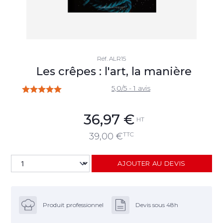
Réf.
ALR15
Les crêpes : l'art, la manière
5,0/5 - 1 avis
36,97
€
HT
TTC
39,00
€
AJOUTER AU DEVIS
Produit professionnel
Devis sous 48h