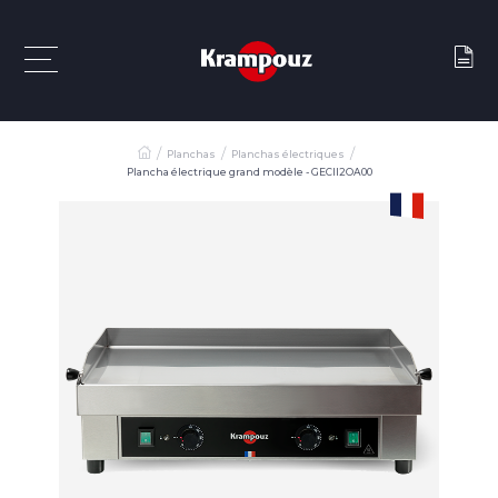
Planchas
Planchas électriques
Plancha électrique grand modèle - GECII2OA00