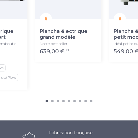
trique
Plancha électrique
Plancha é
ort
grand modèle
petit mo
 emboutie
Notre best seller
Idéal petite c
HT
639,00
€
549,00
és
phasé Plexo
Fabrication française.