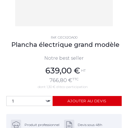
Réf.
GECII2OA00
Plancha électrique grand modèle
Notre best seller
639,00
€
HT
TTC
766,80
€
dont 1,30 € d'éco-participation
AJOUTER AU DEVIS
Produit professionnel
Devis sous 48h