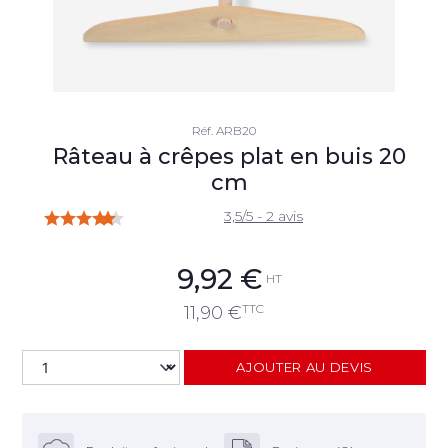
Réf.
ARB20
Râteau à crêpes plat en buis 20
cm
3,5/5 - 2 avis
9,92
€
HT
TTC
11,90
€
AJOUTER AU DEVIS