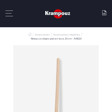
Accessoires
Accessoires crêpières
Râteau à crêpes plat en buis 20 cm - ARB20