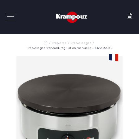
Crêpières
Crêpières gaz
Crêpière gaz Standard- régulation manuelle - CSRS4MA-KR