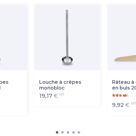
êpes
Louche à crêpes
Râteau à 
l
monobloc
en buis 2
HT
2 avis
19,17
€
HT
9,92
€