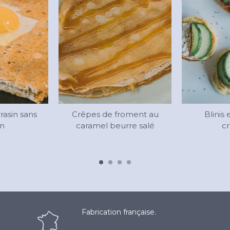
rasin sans
Crêpes de froment au
Blinis 
en
caramel beurre salé
cr
Fabrication française.