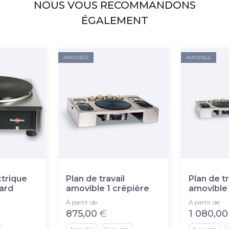
NOUS VOUS RECOMMANDONS
ÉGALEMENT
AMOVIBLE
AMOVIBLE
ctrique
Plan de travail
Plan de tr
ard
amovible 1 crêpière
amovible 
À partir de
À partir de
875,00
€
1 080,00