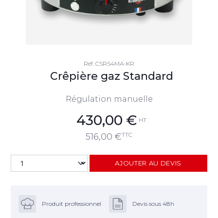
Réf.
CSRS4MA-KR
Crêpière gaz Standard
Régulation manuelle
430,00
€
HT
TTC
516,00
€
AJOUTER AU DEVIS
Produit professionnel
Devis sous 48h