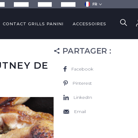
FR
ils
Recettes
Services
Contact
CONTACT GRILLS PANINI
ACCESSOIRES
PARTAGER
:
UTNEY DE
Facebook
Pinterest
LinkedIn
Email