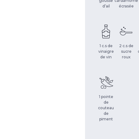
gousse
cardamome
d’ail
écrasée
1 c.s de
2 c.s de
vinaigre
sucre
de vin
roux
1 pointe
de
couteau
de
piment