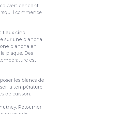
découvert pendant
lorsqu’il commence
oit aux cinq
le sur une plancha
a zone plancha en
 la plaque. Des
 température est
poser les blancs de
sser la température
es de cuisson.
chutney. Retourner