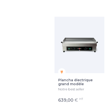
Plancha électrique
Plancha électrique
largeur Confort
grand modèle
Innovation plaque
Notre best seller
emboutie
HT
639,00
€
À partir de
1 403,91
€