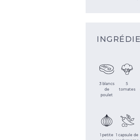
INGRÉDI
3 blancs
5
de
tomates
poulet
1 petite
1 capsule de