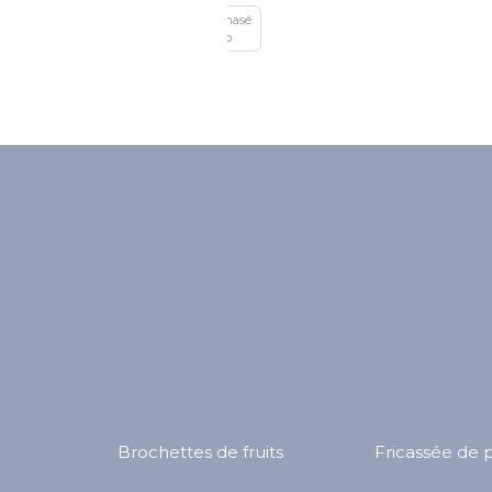
2 cordons
Triphasé
Triphasé
monophasés
P17
Plexo
Brochettes de fruits
Fricassée de 