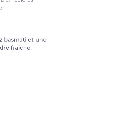
 bien colorés.
er
:
z basmati et une
dre fraîche.
ESSIONNELLES KRAMPOUZ