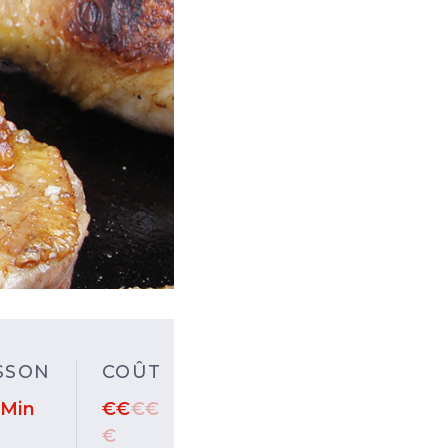
SSON
COÛT
 Min
€
€
€
€
€