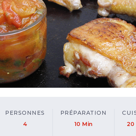
PERSONNES
PRÉPARATION
CUI
4
10 Min
20