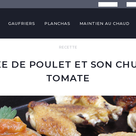
La marque
Conse
GAUFRIERS
PLANCHAS
MAINTIEN AU CHAUD
ée de poulet et son chutney de tomate
RECETTE
ÉE DE POULET ET SON CH
TOMATE