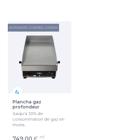
AUTOMATIC CONTROL SYSTEM
AUTOMATIC CONTROL SYSTEM
Plancha gaz
Plancha gaz grand
profondeur
modèle
Jusqu'à 30% de
Jusqu'à 30% de
consommation de gaz en
consommation de gaz en
moins.
moins.
HT
HT
749,00
€
699,00
€