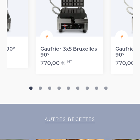
de 90°
Gaufrier 3x5 Bruxelles
Gaufrier 
90°
90°
T
HT
770,00
€
770,00
AUTRES RECETTES