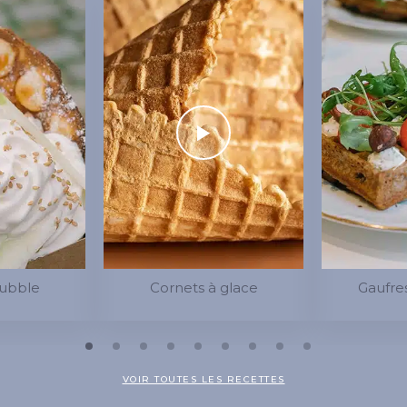
Bubble
Cornets à glace
Gaufres
VOIR TOUTES LES RECETTES