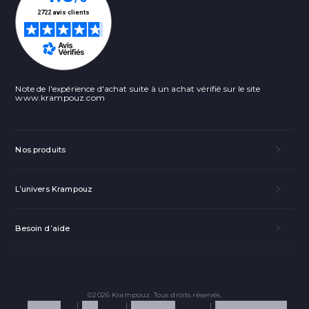
Note de l'expérience d'achat suite à un achat vérifié sur le site
www.krampouz.com
Nos produits
L’univers Krampouz
Facebook
Pinterest
Besoin d’aide
LinkedIn
Email
©2026 Krampouz. Tous droits réservés.
Mentions
CGV
Politique de
Politique de cookies