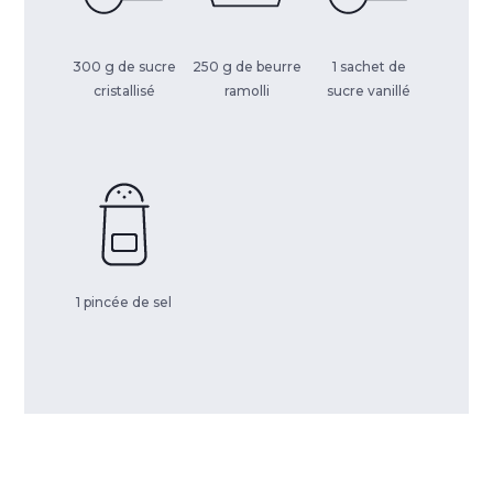
300 g de sucre
250 g de beurre
1 sachet de
cristallisé
ramolli
sucre vanillé
1 pincée de sel