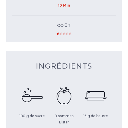
10 Min
COÛT
€
€
€
€
€
INGRÉDIENTS
180 g de sucre
8 pommes
15 g de beurre
Elstar