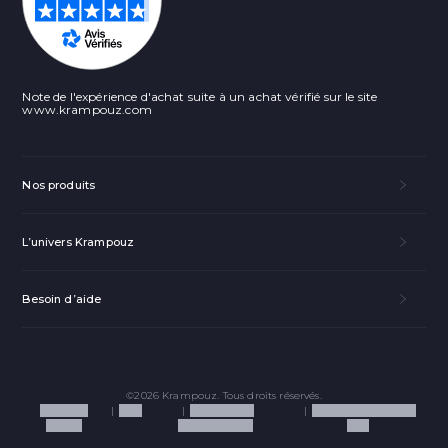
Note de l'expérience d'achat suite à un achat vérifié sur le site
www.krampouz.com
Nos produits
L’univers Krampouz
Facebook
Pinterest
Besoin d’aide
LinkedIn
Email
©2026 Krampouz. Tous droits réservés.
Mentions
CGV
Politique de
Politique de cookies
légales
confidentialité
(UE)