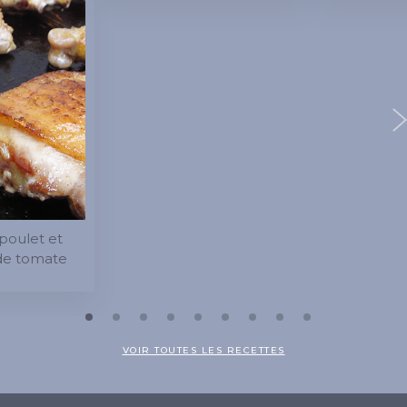
poulet et
de tomate
VOIR TOUTES LES RECETTES