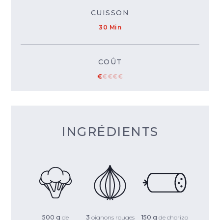
CUISSON
30 Min
COÛT
€
€
€
€
€
INGRÉDIENTS
500 g
de
3
oignons rouges
150 g
de chorizo