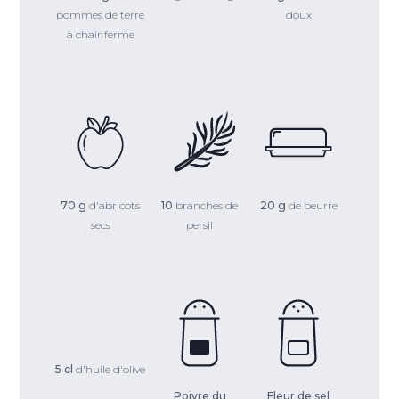
pommes de terre
doux
à chair ferme
70 g
d'abricots
10
branches de
20 g
de beurre
secs
persil
5 cl
d'huile d'olive
Poivre du
Fleur de sel