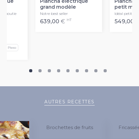
trique
Plancha électrique
Plancha é
ort
grand modèle
petit mo
 emboutie
Notre best seller
Idéal petite c
HT
639,00
€
549,00
és
phasé Plexo
AUTRES RECETTES
Brochettes de fruits
Fricassé